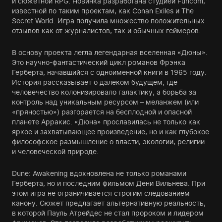
и сюжетной RPG. Новинка разработана студией Funcom,
известной по таким проектам, как Conan Exiles и The
Secret World. Игра получила множество положительных
отзывов как от журналистов, так и обычных геймеров.
В основу проекта легла легендарная вселенная «Дюны».
Это научно-фантастический цикл романов Фрэнка
Герберта, начавшийся с одноименной книги в 1965 году.
История рассказывает о далеком будущем, где
человечество колонизировало галактику, а борьба за
контроль над уникальным ресурсом – меланжем (или
«пряностью») разгорается на бесплодной и опасной
планете Арракис. «Дюна» прославилась не только как
яркое и захватывающее произведение, но и как глубокое
философское размышление о власти, экологии, религии
и человеческой природе.
Dune: Awakening вдохновлена не только романами
Герберта, но и последним фильмом Дени Вильнева. При
этом игра не ограничивается строгим следованием
канону. Сюжет предлагает альтернативную реальность,
в которой Пауль Атрейдес не стал пророком и лидером