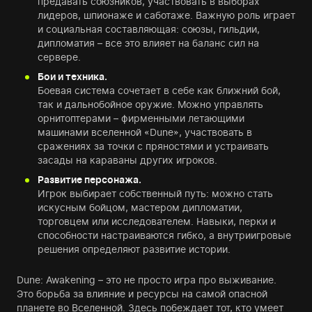
предавать союзников, участвовать в выборах
лидеров, шпионаже и саботаже. Важную роль играет
и социальная составляющая: союзы, гильдии,
дипломатия – все это влияет на баланс сил на
сервере.
Бои и техника.
Боевая система сочетает в себе как ближний бой,
так и дальнобойное оружие. Можно управлять
орнитоптерами – фирменными летающими
машинами вселенной «Dune», участвовать в
сражениях за точки с пряностями и устраивать
засады на караваны других игроков.
Развитие персонажа.
Игрок выбирает собственный путь: можно стать
искусным бойцом, мастером дипломатии,
торговцем или исследователем. Навыки, перки и
способности настраиваются гибко, а внутриигровые
решения определяют развитие истории.
Dune: Awakening – это не просто игра про выживание.
Это борьба за влияние и ресурсы на самой опасной
планете во Вселенной. Здесь побеждает тот, кто умеет