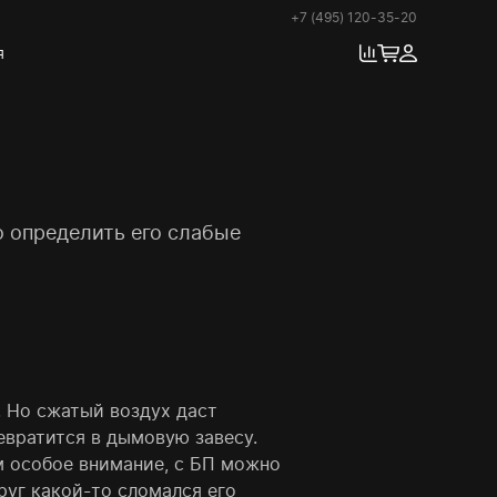
+7 (495) 120-35-20
я
о определить его слабые
. Но сжатый воздух даст
ревратится в дымовую завесу.
м особое внимание, с БП можно
руг какой-то сломался его