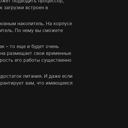
может подводить процессор,
к загрузки встроен в
иновным накопитель. На корпусе
питель. По нему вы сможете
ак – то еще и будет очень
 она размещает свои временные
орость его работы существенно
достаток питания. И даже если
гарантирует вам, что имеющееся