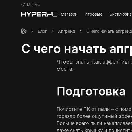
Москва
Магазин
Игровые
Эксклюзи
Блог
Апгрейд
С чего начать апгрей
С чего начать ап
Чтобы знать, как эффективн
места.
Подготовка
Почистите ПК от пыли – с помо
гораздо более ощутимый эффект
Больше всего пыли накапливает
даже снять крышку и почистить