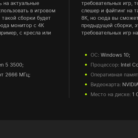
ь на актуальные
требовательных игр, т
пользовать в игровом
слешер и файтинг на 
 такой сборки будет
8К, но сюда вы сможет
юда монитор с 4К
предыдущей сборки, э
пример, с кресла или
требовательных игр н
ОС:
Windows 10;
en 5 3500;
Процессор:
Intel C
от 2666 МГц;
Оперативная памят
Видеокарта:
NVIDIA
Место на диске:
1 