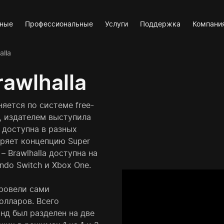
вные
Профессиональные
Услуги
Поддержка
Компани
lla
awlhalla
няется по системе free-
, издателем выступила
а доступна в разных
оряет концепцию Super
 Brawlhalla доступна на
endo Switch и Xbox One.
провели сами
олларов. Всего
нд был разделен на две