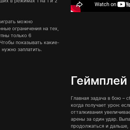
ших в режимах 1 на 1 и 2
 (играть можно
нные ограничения на тех,
упны только 6
Чтобы показывать какие-
 нужно заплатить.
Геймплей
Главная задача в бою – с
когда получает урон: ес
отталкивания увеличивае
арены за один удар. Выпа
продолжаться и дальше, 