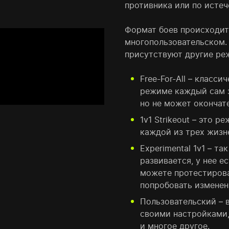
противника или по истеч
Формат боев происходит
многопользовательском. 
присутствуют другие ре
Free-For-All – класси
режиме каждый сам з
но не может окончат
1v1 Strikeout – это р
каждой из трех жизн
Experimental 1v1 – т
развивается, у нее е
можете протестирова
попробовать измене
Пользовательский – 
своими настройками
и многое другое.