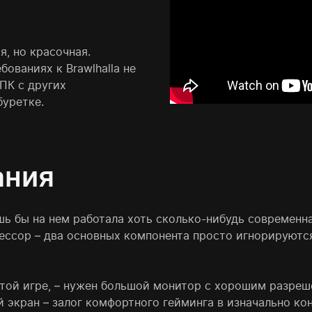
я, но красочная.
ованиях к Brawlhalla не
 ПК с других
буретке.
ания
шь бы на нем работала хоть сколько-нибудь современ
ессор – два основных компонента просто игнорируются
этой игре, – нужен большой монитор с хорошим разре
 экран – залог комфортного гейминга в изначально ко