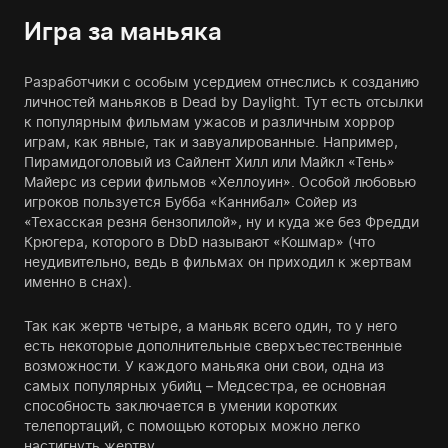
Игра за маньяка
Разработчики с особым усердием отнеслись к созданию
личностей маньяков в Dead by Daylight. Тут есть отсылки
к популярным фильмам ужасов и различным хоррор
играм, как явные, так и завуалированные. Например,
Пирамидоголовый из Сайлент Хилл или Майкл «Тень»
Майерс из серии фильмов «Хеллоуин». Особой любовью
игроков пользуется Бубба «Каннибал» Сойер из
«Техасская резня бензопилой», ну и куда же без Фредди
Крюгера, которого в DbD называют «Кошмар» (что
неудивительно, ведь в фильмах он приходил к жертвам
именно в снах).
Так как жертв четыре, а маньяк всего один, то у него
есть некоторые дополнительные сверхъестественные
возможности. У каждого маньяка они свои, одна из
самых популярных убийц – Медсестра, ее основная
способность заключается в умении коротких
телепортаций, с помощью которых можно легко
настигнуть жертву.