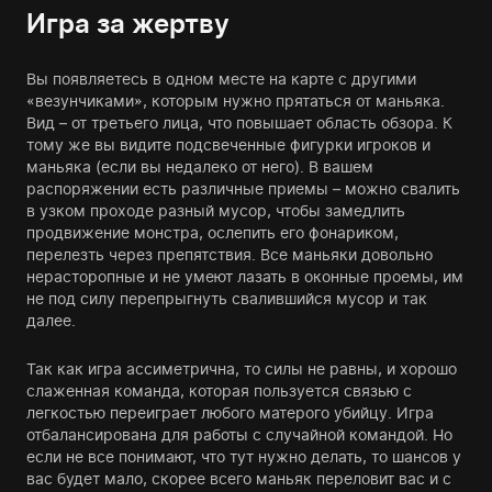
Игра за жертву
Вы появляетесь в одном месте на карте с другими
«везунчиками», которым нужно прятаться от маньяка.
Вид – от третьего лица, что повышает область обзора. К
тому же вы видите подсвеченные фигурки игроков и
маньяка (если вы недалеко от него). В вашем
распоряжении есть различные приемы – можно свалить
в узком проходе разный мусор, чтобы замедлить
продвижение монстра, ослепить его фонариком,
перелезть через препятствия. Все маньяки довольно
нерасторопные и не умеют лазать в оконные проемы, им
не под силу перепрыгнуть свалившийся мусор и так
далее.
Так как игра ассиметрична, то силы не равны, и хорошо
слаженная команда, которая пользуется связью с
легкостью переиграет любого матерого убийцу. Игра
отбалансирована для работы с случайной командой. Но
если не все понимают, что тут нужно делать, то шансов у
вас будет мало, скорее всего маньяк переловит вас и с