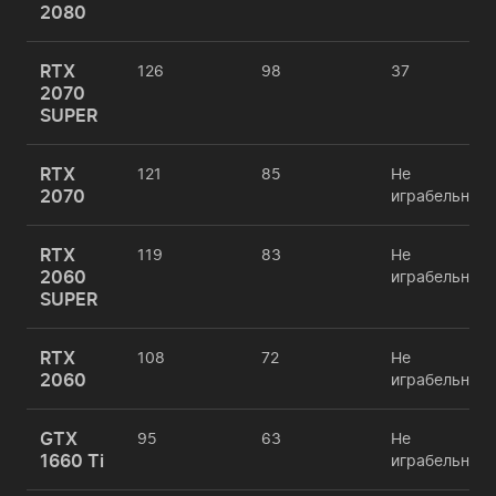
2080
RTX
126
98
37
2070
SUPER
RTX
121
85
Не
2070
играбельно
RTX
119
83
Не
2060
играбельно
SUPER
RTX
108
72
Не
2060
играбельно
GTX
95
63
Не
1660 Ti
играбельно