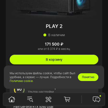
PLAY 2
В наличии
171 500 ₽
или от 6 374 ₽ в месяц
В корзину
Подробнее
Мы используем файлы cookie, чтобы сайт был
удобнее, а сервис — лучше. Подробности в
Понятно
Политике cookie
.
Показатели в играх
90
Ультра-настройки
FPS
Видеокарта
Palit GeForce RTX 5060 Dual