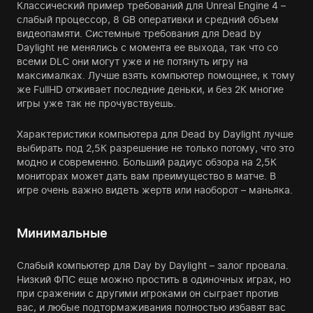
Классический пример требований для Unreal Engine 4 –
слабый процессор, 8 GB оперативки и средний объем
видеопамяти. Системные требования для Dead by
Daylight не менялись с момента ее выхода, так что со
всеми DLC они могут уже и не потянуть игру на
максималках. Лучше взять компьютер помощнее, к тому
же FullHD отживает последние деньки, и без 2К многие
игры уже так не прочувствуешь.
Характеристики компьютера для Dead by Daylight лучше
выбирать под 2,5К разрешение не только потому, что это
модно и современно. Больший радиус обзора на 2,5К
мониторах может дать вам преимущество в матче. В
игре очень важно видеть жертв или наоборот – маньяка.
Минимальные
Слабый компьютер для Day by Daylight – залог провала.
Низкий ФПС еще можно простить в одиночных играх, но
при сражении с другими игроками он сыграет против
вас, и любые подтормаживания полностью избавят вас