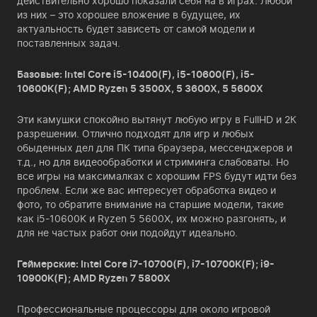
действительно хорошо показали себя на в играх. Любой
из них – это хорошее вложение в будущее, их
актуальность будет зависеть от самой модели и
поставленных задач.
Базовые: Intel Core i5-10400(F), i5-10600(F), i5-
10600K(F); AMD Ryzen 5 3500X, 5 3600X, 5 5600X
Эти камушки спокойно вытянут любую игру в FullHD и 2К
разрешении. Отлично подходят для игр и любых
обыденных дел для ПК типа браузера, мессенджеров и
т.д., но для видеообработки и стриминга слабоваты. Но
все игры на максималках с хорошим FPS будут идти без
проблем. Если же вас интересует обработка видео и
фото, то обратите внимание на старшие модели, такие
как i5-10600K и Ryzen 5 5600X, их можно разгонять, и
для не частых работ они подойдут идеально.
Геймерские: Intel Core i7-10700(F), i7-10700K(F); i9-
10900K(F); AMD Ryzen 7 5800X
Профессиональные процессоры для около игровой