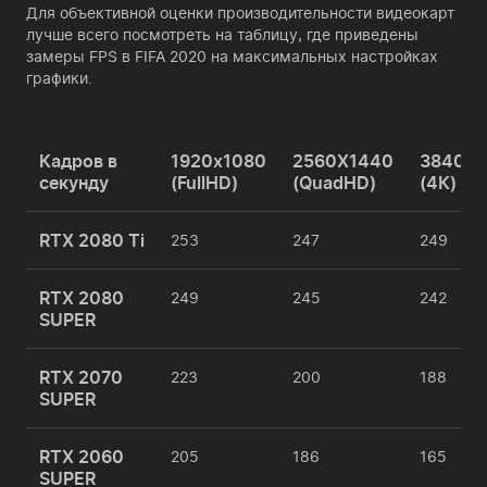
Для объективной оценки производительности видеокарт
лучше всего посмотреть на таблицу, где приведены
замеры FPS в FIFA 2020 на максимальных настройках
графики.
Кадров в
1920x1080
2560X1440
3840x2
секунду
(FullHD)
(QuadHD)
(4К)
RTX 2080 Ti
253
247
249
RTX 2080
249
245
242
SUPER
RTX 2070
223
200
188
SUPER
RTX 2060
205
186
165
SUPER