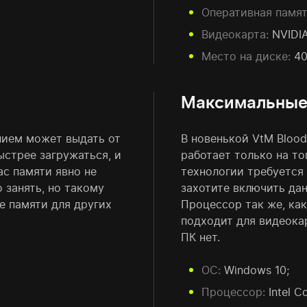
Оперативная памят
Видеокарта:
NVIDIA
Место на диске:
40
Максимальные 
ением может выдать от
В новенькой VtM Bloodl
ыстрее загружаться, и
работает только на то
с памяти явно не
технологии требуется
 занять, но такому
захотите включить да
 памяти для других
Процессор так же, как
подходит для видеока
ПК нет.
ОС:
Windows 10;
Процессор:
Intel Co