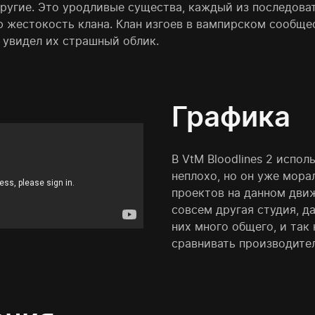
другие. Это уродливые существа, каждый из последова
 жестокость клана. Клан изгоев в вампирском сообщес
е увидел их страшный облик.
Графика
В VtM Bloodlines 2 испол
неплохо, но он уже мора
проектов на данном движ
совсем другая студия, д
них много общего, и так 
сравнивать производител