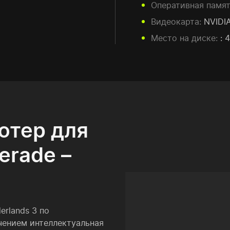
Оперативная памят
Видеокарта:
NVIDIA
Место на диске:
: 
ютер для
erade –
erlands 3 по
чением интеллектуальная