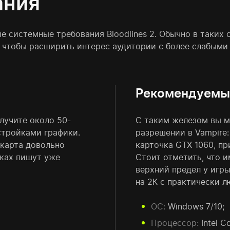
ания
 системные требования Bloodlines 2. Обычно в таких с
 чтобы расширить интерес аудитории с более слабыми
Рекомендуемы
лучите около 50-
С таким железом вы м
стройками графики.
разрешении в Vampire:
окарта довольно
карточка GTX 1060, пр
лках пишут уже
Стоит отметить, что и
верхний предел у игр
на 2К с практически 
ОС:
Windows 7/10;
Процессор:
Intel C