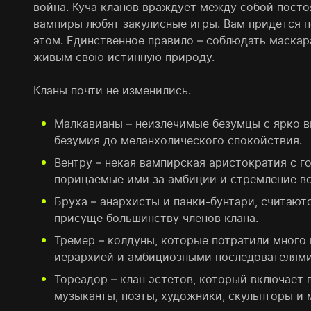
война. Куча кланов враждует между собой постоя
вампиры любят закулисные игры. Вам придется п
этом. Единственное правило – соблюдать маскара
живым свою истинную природу.
Кланы почти не изменились.
Малкавианы – неизлечимые безумцы с ярко в
безумия до меланхолического спокойствия.
Вентру – некая вампирская аристократия с 
порицаемые ими за амбиции и стремление вс
Бруха – анархисты и панки-бунтари, считаю
присуще большинству членов клана.
Тремер – колдуны, которые потратили много 
иерархией и амбициозными последователями,
Тореадор – клан эстетов, который включает 
музыканты, поэты, художники, скульпторы и