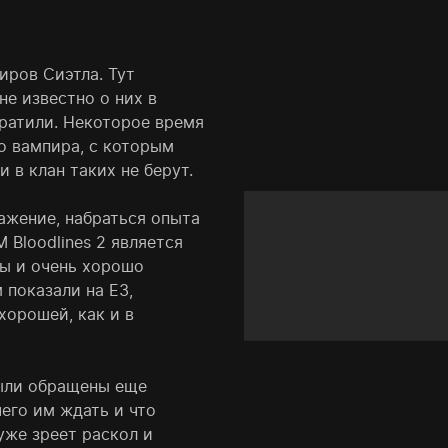
иров Сиэтла. Тут
не известно о них в
братили. Некоторое время
го вампира, с которым
и в клан таких не берут.
ажение, набраться опыта
 Bloodlines 2 является
ты и очень хорошо
 показали на E3,
хорошей, как и в
были обращены еще
его им ждать и что
уже зреет раскол и