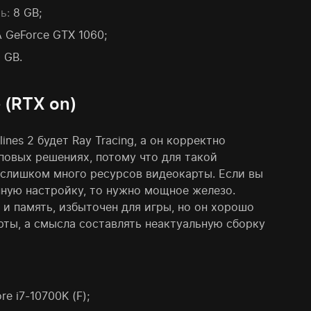
ь:
8 GB;
 GeForce GTX 1060;
 GB.
(RTX on)
ines 2 будет Ray Tracing, а он корректно
повых решениях, потому что для такой
 слишком много ресурсов видеокарты. Если вы
нную настройку, то нужно мощное железо.
 и память, избыточен для игры, но он хорошо
рты, а смысла составлять неактуальную сборку
re i7-10700K (F);