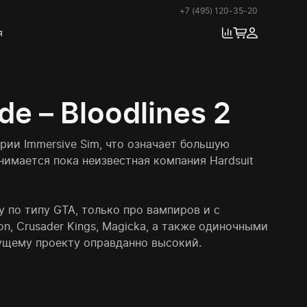
+7 (495) 120-35-20
я
e – Bloodlines 2
ории Immersive Sim, что означает большую
имается пока неизвестная компания Hardsuit
у по типу GTA, только про вампиров и с
on, Crusader Kings, Magicka, а также одиночными
будущему проекту оправданно высокий.