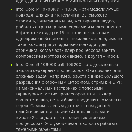
ядер, да и то из них 4-5 с минимальной нагрузкой.
Intel Core i7-10700K и i7-10700 – эти модели лучше
подходят для 2К и 4К гейминга. Вы сможете
стримить, записывать игры, монтировать видео,
работать с трехмерными сценами и многое другое.
8 физических ядер и 16 потоков позволят вам
одновременной выполнять несколько задач, именно
такая конфигурация идеально подходит для
стриминга, когда часть ядер процессора занята
компрессией и отправкой видео, а другая – игрой.
Intel Core i9-10900K и i9-10920X – это десктопные
аналоги серверных процессоров. Они созданы для
сложных задач, например, работа с видео большого
разрешения с огромным битрейтом, стрим в 4К, VR
на максимальных настройках с топовыми
гарнитурами. У этих процессоров 10 и 12 ядер
соответственно, есть и более продвинутые модели
серии. Самым главным достоинством данной
линейки является наличие 4х каналов памяти
вместо 2 стандартных на обычных игровых
процессорах. Это увеличивает скорость работы с
тяжелыми объектами.