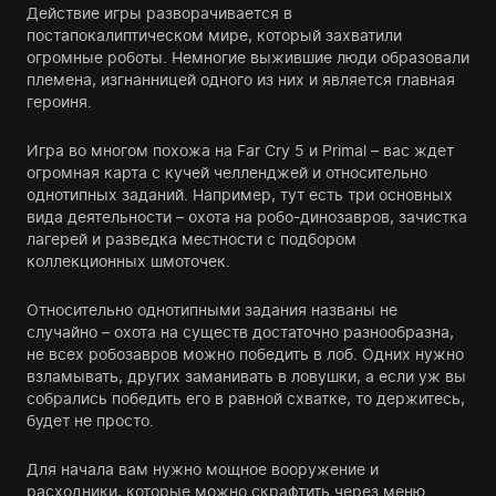
Действие игры разворачивается в
постапокалиптическом мире, который захватили
огромные роботы. Немногие выжившие люди образовали
племена, изгнанницей одного из них и является главная
героиня.
Игра во многом похожа на Far Cry 5 и Primal – вас ждет
огромная карта с кучей челленджей и относительно
однотипных заданий. Например, тут есть три основных
вида деятельности – охота на робо-динозавров, зачистка
лагерей и разведка местности с подбором
коллекционных шмоточек.
Относительно однотипными задания названы не
случайно – охота на существ достаточно разнообразна,
не всех робозавров можно победить в лоб. Одних нужно
взламывать, других заманивать в ловушки, а если уж вы
собрались победить его в равной схватке, то держитесь,
будет не просто.
Для начала вам нужно мощное вооружение и
расходники, которые можно скрафтить через меню