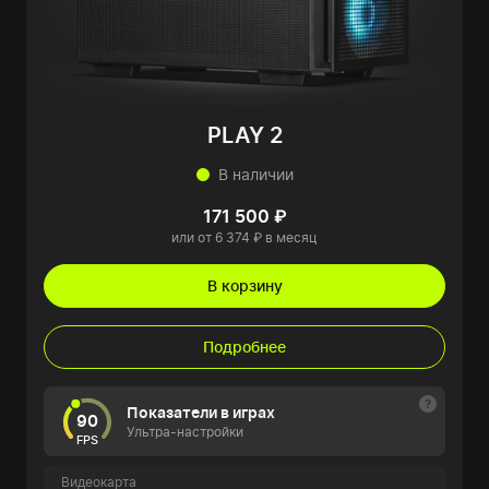
PLAY 2
В наличии
171 500 ₽
или от 6 374 ₽ в месяц
В корзину
Подробнее
Показатели в играх
90
Ультра-настройки
FPS
Видеокарта