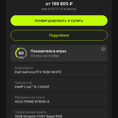
от 169 800 ₽
или от 6 311 ₽ в месяц
Конфигурировать и купить
Подробнее
Показатели в играх
90
Ультра-настройки
FPS
Видеокарта
Palit GeForce RTX 5060 WHITE
Процессор
Intel® Core™ i5-12400F
Материнская плата
ASUS PRIME B760M-A
Оперативная память
16GB Kingston FURY Beast RGB