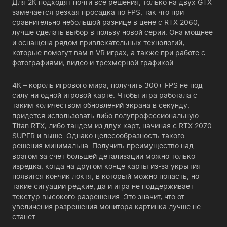
Для 2К подходят почти все решения, только на двух GTX
замечается резкая просадка по FPS, так что при
сравнительно небольшой разнице в цене с RTX 2060,
лучше сделать выбор в пользу новой серии. Она мощнее
и оснащена рядом привлекательных технологий,
которые помогут вам в VR играх, а также при работе с
фотографиями, видео и трехмерной графикой.
4К – король игрового мира, получить 300+ FPS не под
силу ни одной игровой карте. Чтобы игра работала с
таким количеством обновлений экрана в секунду,
придется использовать либо полупрофессиональную
Titan RTX, либо тандем из двух карт, начиная с RTX 2070
SUPER и выше. Однако целесообразность такого
решения минимальна. Получить преимущество над
врагом за счет большей детализации можно только
изредка, когда на другом конце карты из-за укрытия
появится кончик локтя, в который можно попасть, но
такие ситуации редкие, да и игра не поддерживает
текстур высокого разрешения. Это значит, что от
увеличения разрешения монитора картинка лучше не
станет.