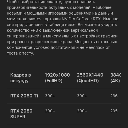
Чтобы выбрать видеокарту, нужно сравнить
производительность актуальных моделей. Наиболее
новыми и мощными игровыми решениями на данный
момент являются карточки NVIDIA GeForce RTX. Именно
они представлены в таблице ниже. Вы можете увидеть
количество FPS с выключенной вертикальной
синхронизацией на максимальных настройках графики
при разных разрешениях экрана. Мощность остальных
компонентов условно достаточная и не менялась от
теста к тесту.
Кадров в
1920x1080
2560X1440
3840x2
секунду
(FullHD)
(QuadHD)
(4К)
RTX 2080 Ti
300+
300+
236
RTX 2080
300+
300+
205
SUPER