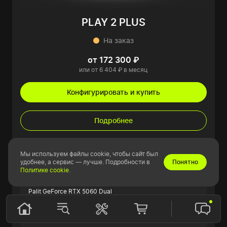
PLAY 2 PLUS
На заказ
от 172 300 ₽
или от 6 404 ₽ в месяц
Конфигурировать и купить
Подробнее
Показатели в играх
Мы используем файлы cookie, чтобы сайт был
90
Ультра-настройки
удобнее, а сервис — лучше. Подробности в
Понятно
FPS
Политике cookie
.
Видеокарта
Palit GeForce RTX 5060 Dual
Процессор
AMD Ryzen 5 7500F