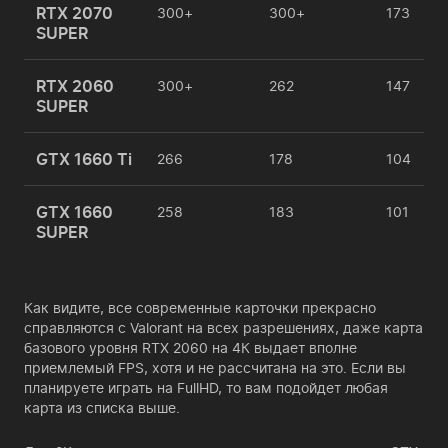
RTX 2070
300+
300+
173
SUPER
RTX 2060
300+
262
147
SUPER
GTX 1660 Ti
266
178
104
GTX 1660
258
183
101
SUPER
Как видите, все современные карточки прекрасно
справляются с Valorant на всех разрешениях, даже карта
базового уровня RTX 2060 на 4К выдает вполне
приемлемый FPS, хотя и не рассчитана на это. Если вы
планируете играть на FullHD, то вам подойдет любая
карта из списка выше.