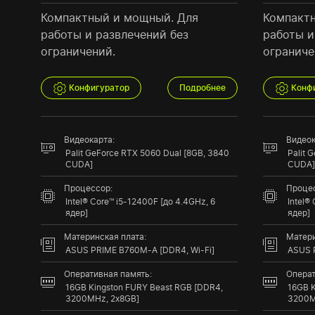
Компактный и мощный. Для
Компакт
работы и развлечений без
работы и
ограничений.
ограниче
Конфигуратор
Подробнее
Конф
Видеокарта:
Видеок
Palit GeForce RTX 5060 Dual [8GB, 3840
Palit 
CUDA]
CUDA]
Процессор:
Процес
Intel® Core™ i5-12400F [до 4.4GHz, 6
Intel®
ядер]
ядер]
Материнская плата:
Матери
ASUS PRIME B760M-A [DDR4, Wi-Fi]
ASUS 
Оперативная память:
Операт
16GB Kingston FURY Beast RGB [DDR4,
16GB K
3200MHz, 2x8GB]
3200M