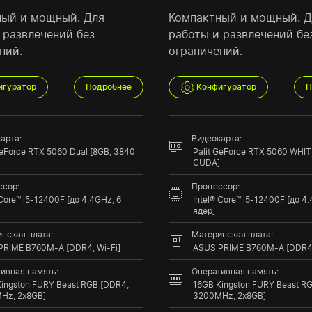
ный и мощный. Для
Компактный и мощный. Д
 развлечений без
работы и развлечений бе
ний.
ограничений.
игуратор
Подробнее
Конфигуратор
П
арта:
Видеокарта:
GeForce RTX 5060 Dual [8GB, 3840
Palit GeForce RTX 5060 WHIT
CUDA]
сор:
Процессор:
 Core™ i5-12400F [до 4.4GHz, 6
Intel® Core™ i5-12400F [до 4
ядер]
нская плата:
Материнская плата:
PRIME B760M-A [DDR4, Wi-Fi]
ASUS PRIME B760M-A [DDR4,
ивная память:
Оперативная память:
ingston FURY Beast RGB [DDR4,
16GB Kingston FURY Beast R
Hz, 2x8GB]
3200MHz, 2x8GB]