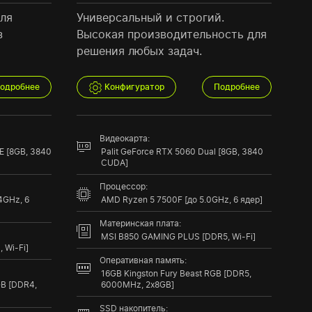
ля
Универсальный и строгий.
з
Высокая производительность для
решения любых задач.
одробнее
Конфигуратор
Подробнее
Видеокарта:
E [8GB, 3840
Palit GeForce RTX 5060 Dual [8GB, 3840
CUDA]
Процессор:
.4GHz, 6
AMD Ryzen 5 7500F [до 5.0GHz, 6 ядер]
Материнская плата:
MSI B850 GAMING PLUS [DDR5, Wi-Fi]
 Wi-Fi]
Оперативная память:
16GB Kingston Fury Beast RGB [DDR5,
GB [DDR4,
6000MHz, 2x8GB]
SSD накопитель: