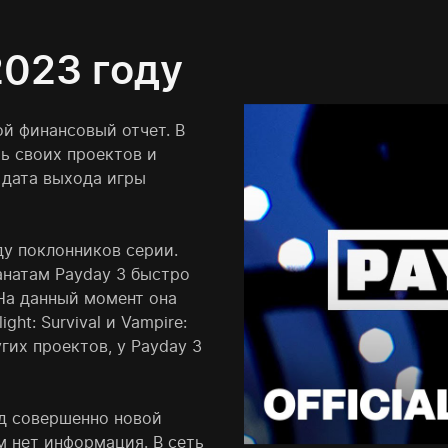
2023 году
ой финансовый отчет. В
ь своих проектов и
 дата выхода игры
ду поклонников серии.
анатам Payday 3 быстро
На данный момент она
ht: Survival и Vampire:
угих проектов, у Payday 3
ад совершенно новой
м нет информация. В сеть