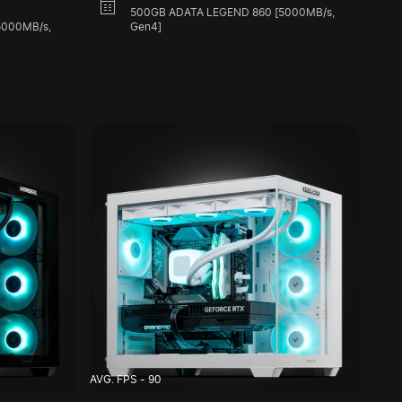
500GB ADATA LEGEND 860 [5000MB/s,
5000MB/s,
Gen4]
AVG. FPS - 90