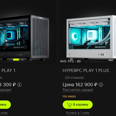
AVG. FPS - 90
 PLAY 1
HYPERPC PLAY 1 PLUS
в
)
(
29 отзывов
)
8 300 ₽
Цена 162 900 ₽
 кредит
Рассчитать кредит
На заказ
зину
В корзину
 клик
Купить в 1 клик