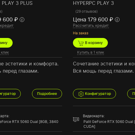
 PLAY 3 PLUS
HYPERPC PLAY 3
в
)
(
29 отзывов
)
9 600 ₽
Цена 179 600 ₽
 кредит
Рассчитать кредит
На заказ
зину
В корзину
 клик
Купить в 1 клик
е эстетики и комфорта.
Сочетание эстетики и ко
 перед глазами.
Вся мощь перед глазами.
игуратор
Подробнее
Конфигуратор
П
арта:
Видеокарта:
GeForce RTX 5060 Dual [8GB, 3840
Palit GeForce RTX 5060 Dual
CUDA]