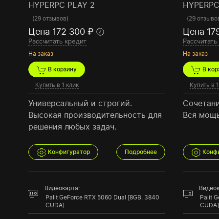
HYPERPC PLAY 2
HYPERPC
(
29 отзывов
)
(
29 отзыво
Цена 172 300 ₽
Цена 17
Рассчитать кредит
Рассчитать
На заказ
На заказ
В корзину
В кор
Купить в 1 клик
Купить в 1
Универсальный и строгий.
Сочетани
Высокая производительность для
Вся мощь
решения любых задач.
Конфигуратор
Подробнее
Конф
Видеокарта:
Видеок
Palit GeForce RTX 5060 Dual [8GB, 3840
Palit 
CUDA]
CUDA]