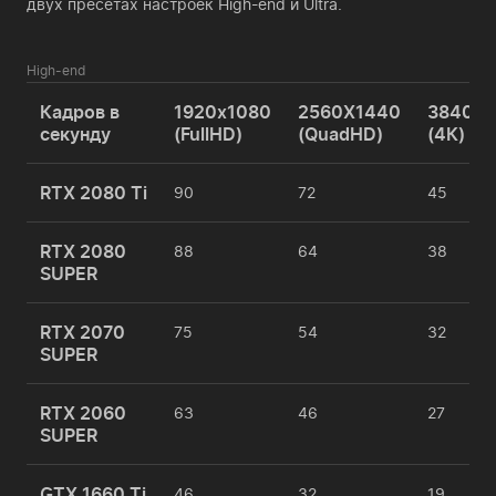
двух пресетах настроек High-end и Ultra.
High-end
Кадров в
1920x1080
2560X1440
3840x2
секунду
(FullHD)
(QuadHD)
(4К)
RTX 2080 Ti
90
72
45
RTX 2080
88
64
38
SUPER
RTX 2070
75
54
32
SUPER
RTX 2060
63
46
27
SUPER
GTX 1660 Ti
46
32
19