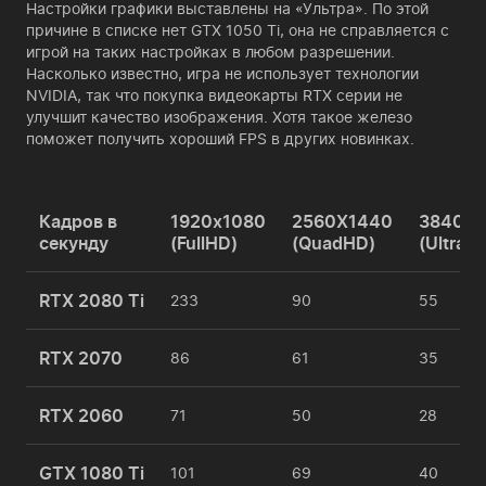
Настройки графики выставлены на «Ультра». По этой
причине в списке нет GTX 1050 Ti, она не справляется с
игрой на таких настройках в любом разрешении.
Насколько известно, игра не использует технологии
NVIDIA, так что покупка видеокарты RTX серии не
улучшит качество изображения. Хотя такое железо
поможет получить хороший FPS в других новинках.
Кадров в
1920x1080
2560X1440
3840X2
секунду
(FullHD)
(QuadHD)
(UltraH
RTX 2080 Ti
233
90
55
RTX 2070
86
61
35
RTX 2060
71
50
28
GTX 1080 Ti
101
69
40