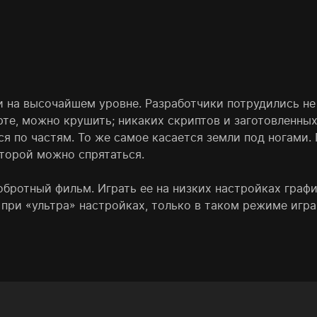
нки на высочайшем уровне. Разработчики потрудились н
арте, можно крушить; никаких скриптов и заготовленны
ся по частям. То же самое касается земли под ногами
оторой можно спрятаться.
обротный фильм. Играть ее на низких настройках граф
 при «ультра» настройках, только в таком режиме игра