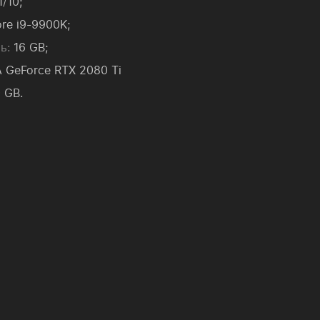
/10;
ore i9-9900K;
ь:
16 GB;
 GeForce RTX 2080 Ti
 GB.