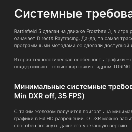
Системные требов
Battlefield 5 сделан на движке Frostbite 3, в и
означает DirectX Raytracing. Да-да, та самая тр
программными методами ее сделали доступной и 
Вторая технологическая особенность графики – н
поддерживают только карточки с ядром TURING 
Минимальные системные требов
Min DXR off, 35 FPS)
С таким железом получится поиграть на минима
графики в FullHD разрешении. О DXR можно забыт
способен потянуть даже его урезанную версию.