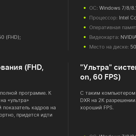
ОС:
Windows 7/8/8.1
Процессор:
Intel C
Оперативная памят
0 (FHD);
Видеокарта:
NVIDIA
Место на диске:
50
вания (FHD,
"Ультра" систе
on, 60 FPS)
 полной программе. К
С таким компьютером 
 на «ультра»
DXR на 2К разрешении.
 показатель кадров на
хороший FPS.
ортно, придется идти