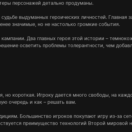
ктеры персонажей детально продуманы.
о судьбе выдуманных героических личностей. Главная з
енее значимые, но не настолько громкие события.
 кампании. Два главных героя этой истории – темнок
 решение осветить проблемы толерантности, чем добавл
я, но короткая. Игроку дается много свободы, на кажд
ую очередь и как – решать вам.
адициям. Большинство игроков покупают игру из-за с
увствуется преимущество технологий Второй мировой н