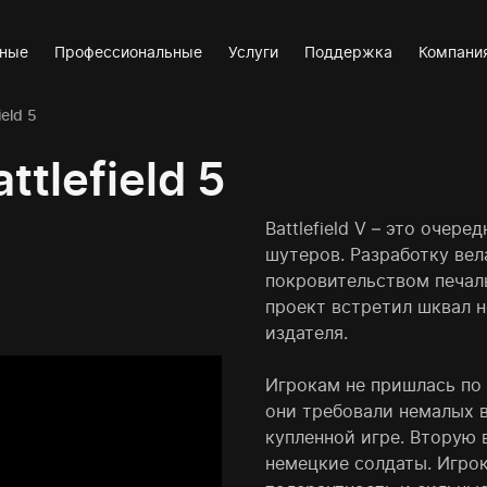
вные
Профессиональные
Услуги
Поддержка
Компани
eld 5
tlefield 5
Battlefield V – это очер
шутеров. Разработку вел
покровительством печаль
проект встретил шквал н
издателя.
Игрокам не пришлась по 
они требовали немалых в
купленной игре. Вторую
немецкие солдаты. Игро