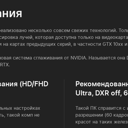
ания
гре реализовано несколько совсем свежих технологий. Т
ассировка лучей, которая доступна только на видеокарт
на картах предыдущих серий, в частности GTX 10xx и 
овая система сглаживания от NVIDIA. Называется она De
RTX.
ания (HD/FHD
Рекомендованн
Ultra, DXR off, 
льных настройках
Такой ПК справится с 
ь, такой комп не
разрешении (60 кадров
красот на таких желез