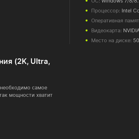
ОС:
Windows 7/8/8.1
Процессор:
Intel C
Оперативная памят
Видеокарта:
NVIDIA
Место на диске:
50
я (2K, Ultra,
, необходимо самое
 так мощности хватит