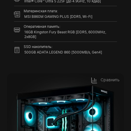
Intel® Core™ Ultra 5 225F [до 4.9GHz, 10 ядер]
Материнская плата:
MSI B860M GAMING PLUS [DDR5, Wi-Fi]
Оперативная память:
16GB Kingston Fury Beast RGB [DDR5, 6000MHz,
2x8GB]
SSD накопитель:
500GB ADATA LEGEND 860 [5000MB/s, Gen4]
Сравнить