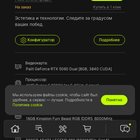
На заказ
Купить в 1 клик
Эстетика и технологии. Следите за градусом
ваших побед.
Конфигуратор
Подробнее
Видеокарта:
Palit GeForce RTX 5060 Dual [8GB, 3840 CUDA]
Процессор:
AMD Ryzen 5 9600X [до 5.4GHz, 6 ядер]
Мы используем файлы cookie, чтобы сайт был
Материнская плата:
удобнее, а сервис — лучше. Подробности в
Понятно
MSI B850 GAMING PLUS [DDR5, Wi-Fi]
Политике cookie
.
Оперативная память:
16GB Kingston Fury Beast RGB [DDR5, 6000MHz,
2x8GB]
SSD накопитель: